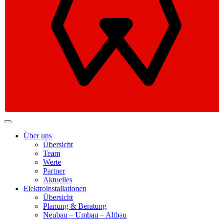
Elektro Haas
Elektroinstallationen & Beleuchtungstechnik
Über uns
Übersicht
Team
Werte
Partner
Aktuelles
Elektroinstallationen
Übersicht
Planung & Beratung
Neubau – Umbau – Altbau